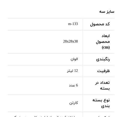
سایز سه
کد محصول
m-133
ابعاد
محصول
28x28x38
(cm)
رنگبندی
الوان
ظرفیت
12 لیتر
تعداد در
6 عدد
بسته
نوع بسته
کارتن
بندی