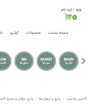
ورود
/
ثبت نام
۰
حساب کاربری من
تغییر گذر واژه
صفحه نخست
محصولات
آرشیو
خا
سفارشات
خروج از حساب
کاربری
کاجین پلاست
پارچ و لیوان ها
پارچ عرفان و مدرج کاج