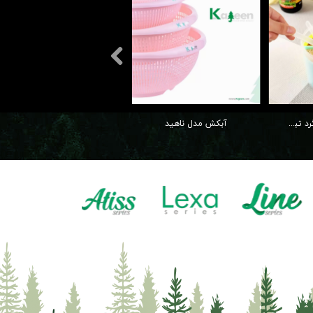
جا ادویه دسته دار گرد تبسم
آبکش مدل ناهید
سبد دربدار کودک