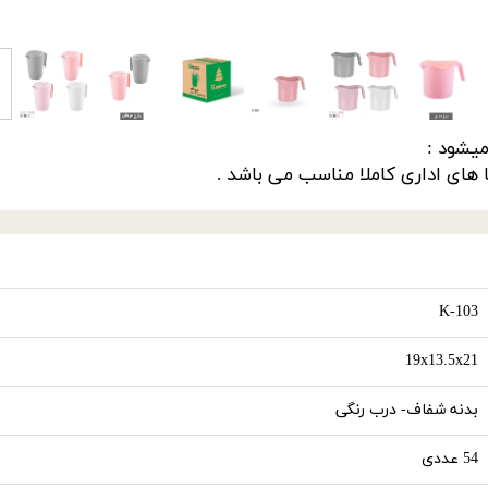
های اداری کاملا مناسب می باشد .
K-103
19x13.5x21
بدنه شفاف- درب رنگی
54 عددی