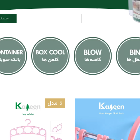
جستج
5 مدل