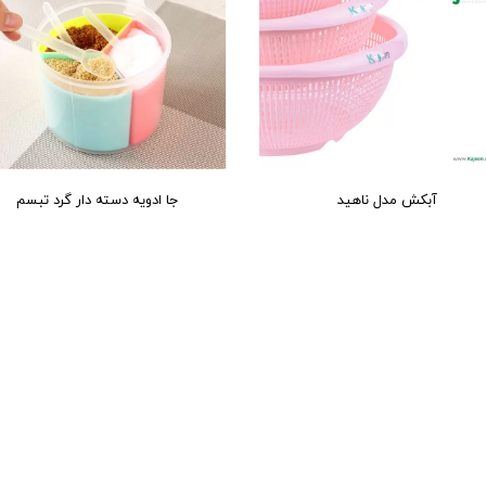
آبکش مدل ناهید
جا ادویه دسته دار گرد تبسم