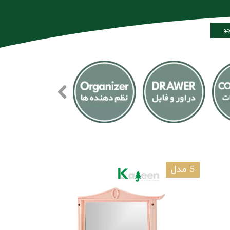
و
5 مدل