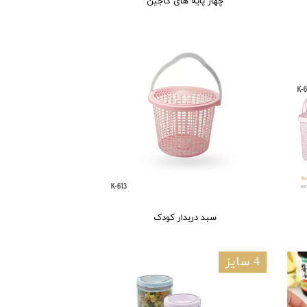
چهار پایه های کاجین
سبد دربدار کودک
4 سایز