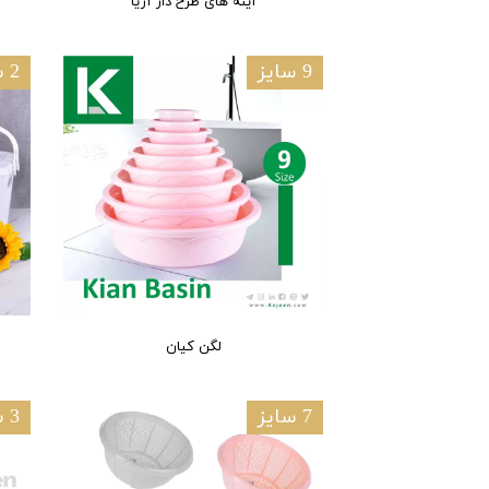
آینه های طرح دار آریا
9 سایز
2 سایز
لگن کیان
7 سایز
3 سایز