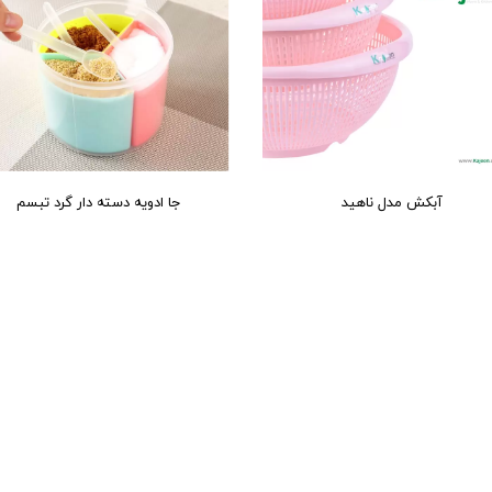
آبکش مدل ناهید
جا ادویه دسته دار گرد تبسم