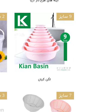
آینه های طرح دار آریا
9 سایز
2 سایز
لگن کیان
7 سایز
3 سایز