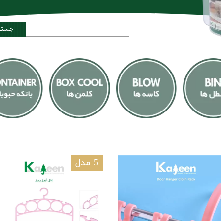
جستج
5 مدل