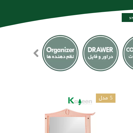
و
5 مدل