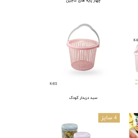
چهار پایه های کاجین
سبد دربدار کودک
4 سایز