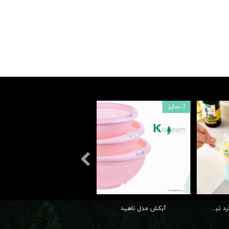
3 سایز
جا ادویه دسته دار گرد تبسم
آبکش مدل ناهید
سبد دربدار کودک