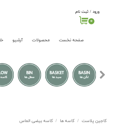
ورود
/
ثبت نام
۰
حساب کاربری من
تغییر گذر واژه
صفحه نخست
محصولات
آرشیو
خا
سفارشات
خروج از حساب
کاربری
کاجین پلاست
کاسه ها
کاسه بیضی الماس