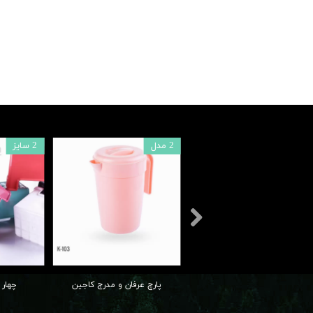
2 مدل
2 سایز
پارچ عرفان و مدرج کاجین
چهار 