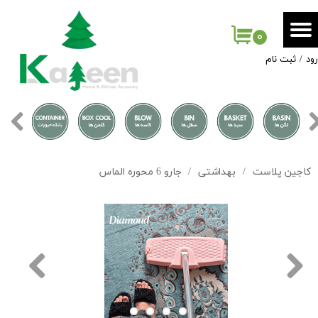
حساب کاربری من
۰
ود
/
ثبت نام
تغییر گذر واژه
سفارشات
خروج از حساب کاربری
کاجین پلاست
بهداشتی
جارو 6 محوره الماس