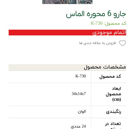
جارو 6 محوره الماس
کد محصول: K-730
اتمام موجودی
افزودن به علاقه مندی ها
مشخصات محصول
کد محصول
K-730
ابعاد
محصول
34x14x7
(cm)
رنگبندی
الوان
تعداد در
24 عددی