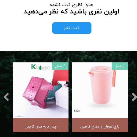
هنوز نظری ثبت نشده
اولین نفری باشید که نظر می‌دهید
ثبت نظر
2 مدل
2 سایز
5 مدل
پارچ عرفان و مدرج کاجین
چهار پایه های کاجین
آ