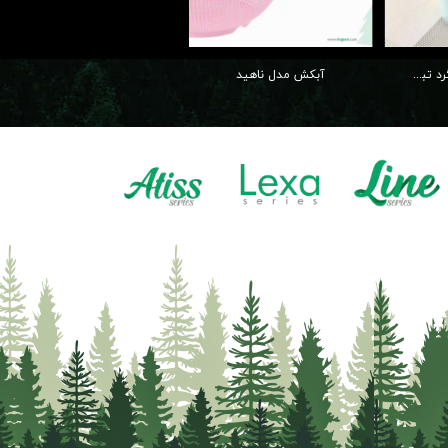
جا ادویه دسته دار گرد تبسم
آبکش مدل ناهید
سبد دربدار کودک