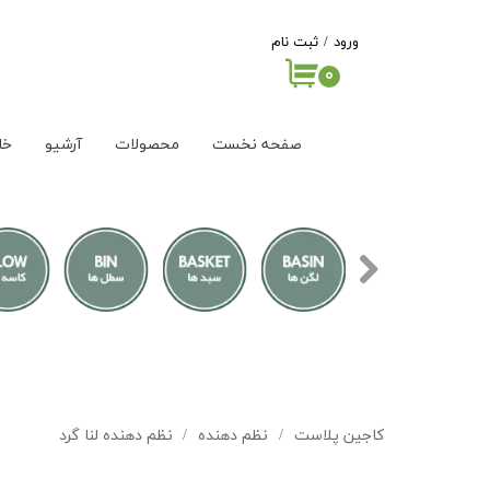
ورود
/
ثبت نام
۰
حساب کاربری من
تغییر گذر واژه
صفحه نخست
محصولات
آرشیو
خا
سفارشات
خروج از حساب
کاربری
کاجین پلاست
نظم دهنده
نظم دهنده لنا گرد