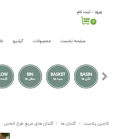
ورود
/
ثبت نام
۰
حساب کاربری من
تغییر گذر واژه
صفحه نخست
محصولات
آرشیو
خا
سفارشات
خروج از حساب
کاربری
کاجین پلاست
گلدان ها
گلدان های مربع طرح الماس