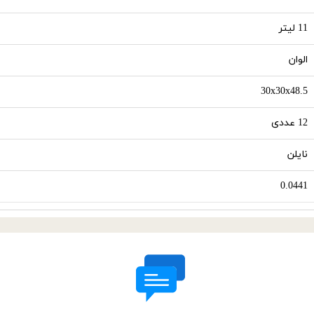
11 لیتر
الوان
30x30x48.5
12 عددی
نایلن
0.0441