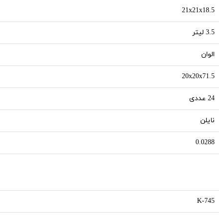
21x21x18.5
3.5 لیتر
الوان
20x20x71.5
24 عددی
نایلن
0.0288
K-745