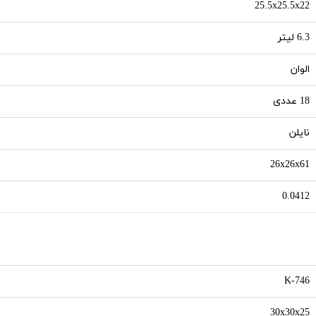
25.5x25.5x22
6.3 لیتر
الوان
18 عددی
نایلن
26x26x61
0.0412
K-746
30x30x25