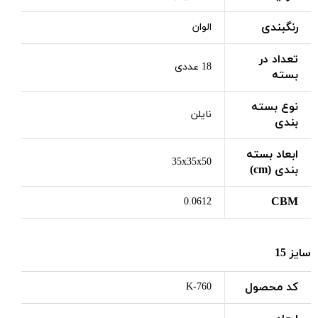
رنگبندی
الوان
تعداد در
18 عددی
بسته
نوع بسته
نایلن
بندی
ابعاد بسته
35x35x50
بندی (cm)
CBM
0.0612
سایز 15
کد محصول
K-760