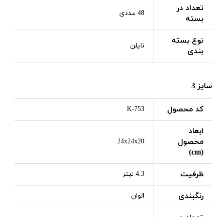
تعداد در
48 عددی
بسته
نوع بسته
نایلن
بندی
سایز 3
کد محصول
K-753
ابعاد
محصول
24x24x20
(cm)
ظرفیت
4.3 لیتر
رنگبندی
الوان