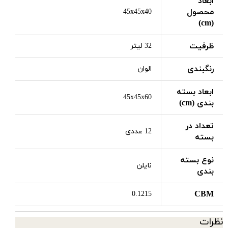
ابعاد
محصول
45x45x40
(cm)
ظرفیت
32 لیتر
رنگبندی
الوان
ابعاد بسته
45x45x60
بندی (cm)
تعداد در
12 عددی
بسته
نوع بسته
نایلن
بندی
CBM
0.1215
نظرات