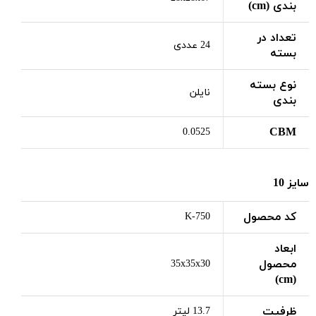
بندی (cm)
تعداد در
24 عددی
بسته
نوع بسته
نایلن
بندی
CBM
0.0525
سایز 10
کد محصول
K-750
ابعاد
محصول
35x35x30
(cm)
ظرفیت
13.7 لیتر