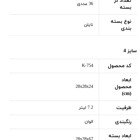
تعداد در
36 عددی
بسته
نوع بسته
نایلن
بندی
سایز 4
کد محصول
K-754
ابعاد
محصول
28x28x24
(cm)
ظرفیت
7.2 لیتر
رنگبندی
الوان
ابعاد بسته
28x28x67